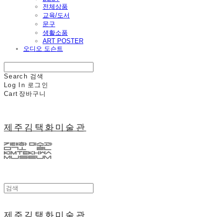
전체상품
교육/도서
문구
생활소품
ART POSTER
오디오 도슨트
Search
검색
Log In
로그인
Cart
장바구니
제주김택화미술관
제주김택화미술관