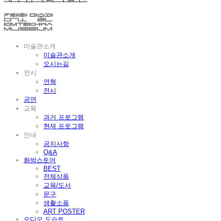
미술관소개
미술관소개
오시는길
전시
연혁
전시
공연
교육
과거 프로그램
현재 프로그램
안내
공지사항
Q&A
화방스토어
BEST
전체상품
교육/도서
문구
생활소품
ART POSTER
오디오 도슨트