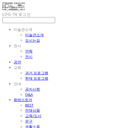
LOG IN
로그인
미술관소개
미술관소개
오시는길
전시
연혁
전시
공연
교육
과거 프로그램
현재 프로그램
안내
공지사항
Q&A
화방스토어
BEST
전체상품
교육/도서
문구
생활소품