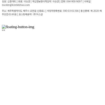
상호: 신흥아트 | 대표: 이승연 | 개인정보관리책임자: 이승연 | 전화: 064-900-9097 | 이메일:
master@kimtekhwa.com
주소: 제주특별자치도 제주시 조천읍 신흥로1 | 사업자등록번호:
590-03-01366
| 통신판매:
제 2020-제
주조천-0146호
| 호스팅제공자: (주)식스샵
"
"