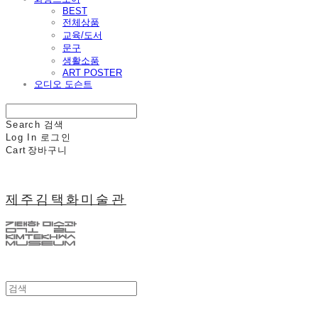
BEST
전체상품
교육/도서
문구
생활소품
ART POSTER
오디오 도슨트
Search
검색
Log In
로그인
Cart
장바구니
제주김택화미술관