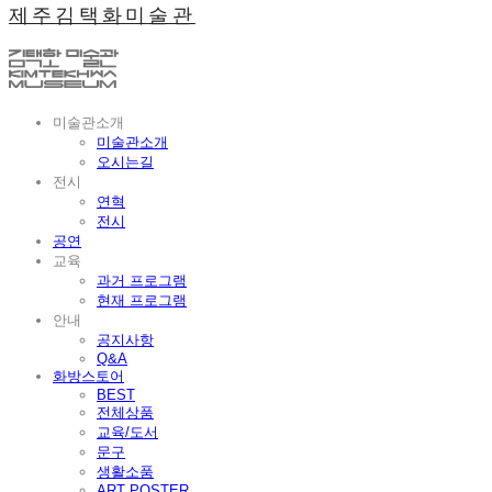
제주김택화미술관
미술관소개
미술관소개
오시는길
전시
연혁
전시
공연
교육
과거 프로그램
현재 프로그램
안내
공지사항
Q&A
화방스토어
BEST
전체상품
교육/도서
문구
생활소품
ART POSTER