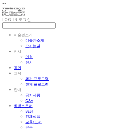
"
"
LOG IN
로그인
미술관소개
미술관소개
오시는길
전시
연혁
전시
공연
교육
과거 프로그램
현재 프로그램
안내
공지사항
Q&A
화방스토어
BEST
전체상품
교육/도서
문구