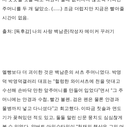
주머니를 두 개 달았소. (......) 조금 더럽지만 지금은 빨아줄
시간이 없음.
출처: [독후감] 나의 사랑 백남준|작성자 메이커 꾸러기
멜빵보다 더 괴이한 것은 백남준의 셔츠 주머니였다. 박영
덕 박영덕갤러리 대표는 “헐렁한 와이셔츠에 천을 덧대고
수선해 손바닥 만한 앞주머니를 만들어 입었다”면서 “그 주
머니에는 안경과 수첩, 빨간 볼펜, 검은 펜은 물론 안경과
물병까지 넣고 다니셨다”고 회고했다. 이따금 칫솔과 면도
기가 꽂혀있던 적도 있고, 둘둘 말린 신문 뭉치도 심심찮게
볼 수 있었다. 알버트 아인슈타인이 “천재의 책상은 그의 머