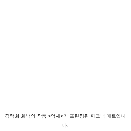
김택화 화백의 작품 <억새>가 프린팅된 피크닉 매트입니
다.