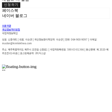
신청하기
페이스북
네이버 블로그
이용약관
개인정보처리방침
사업자정보확인
상호: 신흥아트 | 대표: 이승연 | 개인정보관리책임자: 이승연 | 전화: 064-900-9097 | 이메일:
master@kimtekhwa.com
주소: 제주특별자치도 제주시 조천읍 신흥로1 | 사업자등록번호:
590-03-01366
| 통신판매:
제 2020-제
주조천-0146호
| 호스팅제공자: (주)식스샵
"
"