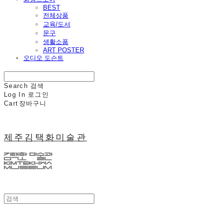
BEST
전체상품
교육/도서
문구
생활소품
ART POSTER
오디오 도슨트
Search
검색
Log In
로그인
Cart
장바구니
제주김택화미술관