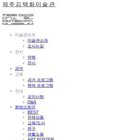
제주김택화미술관
미술관소개
미술관소개
오시는길
전시
연혁
전시
공연
교육
과거 프로그램
현재 프로그램
안내
공지사항
Q&A
화방스토어
BEST
전체상품
교육/도서
문구
생활소품
ART POSTER