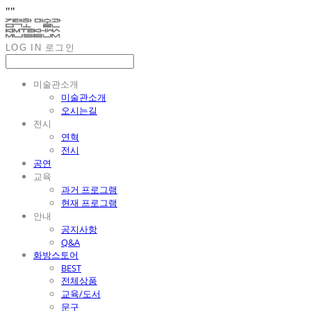
"
"
LOG IN
로그인
미술관소개
미술관소개
오시는길
전시
연혁
전시
공연
교육
과거 프로그램
현재 프로그램
안내
공지사항
Q&A
화방스토어
BEST
전체상품
교육/도서
문구