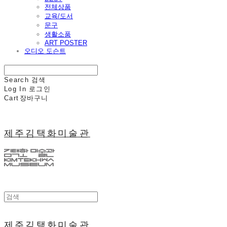
전체상품
교육/도서
문구
생활소품
ART POSTER
오디오 도슨트
Search
검색
Log In
로그인
Cart
장바구니
제주김택화미술관
제주김택화미술관