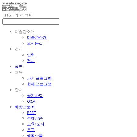
LOG IN
로그인
미술관소개
미술관소개
오시는길
전시
연혁
전시
공연
교육
과거 프로그램
현재 프로그램
안내
공지사항
Q&A
화방스토어
BEST
전체상품
교육/도서
문구
생활소품