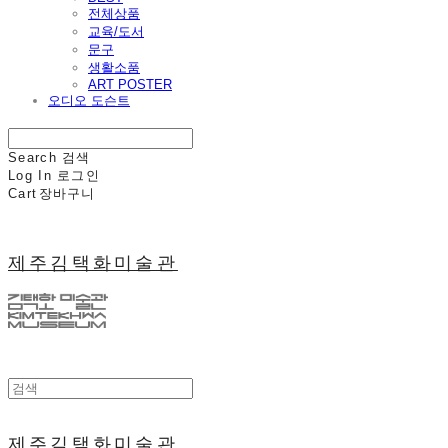
전체상품
교육/도서
문구
생활소품
ART POSTER
오디오 도슨트
Search
검색
Log In
로그인
Cart
장바구니
제주김택화미술관
제주김택화미술관