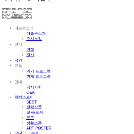
미술관소개
미술관소개
오시는길
전시
연혁
전시
공연
교육
과거 프로그램
현재 프로그램
안내
공지사항
Q&A
화방스토어
BEST
전체상품
교육/도서
문구
생활소품
ART POSTER
오디오 도슨트