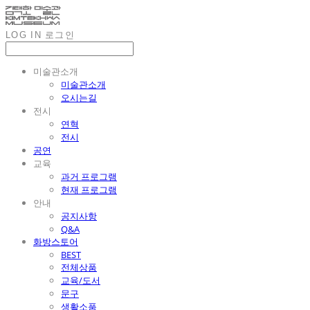
LOG IN
로그인
미술관소개
미술관소개
오시는길
전시
연혁
전시
공연
교육
과거 프로그램
현재 프로그램
안내
공지사항
Q&A
화방스토어
BEST
전체상품
교육/도서
문구
생활소품